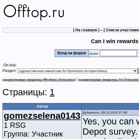
[
На главную
] -- [
Список участник
Can I win reward
Вход на форум
логин
On-line:
Раздел:
/
художественная гимнастика (Rhythmic Gymnastics)
художественная гимнастика Art Gymnastic
Страницы:
1
Автор
gomezselena0143
Добавлено: 09-12-2024 07:48
Yes, you can 
1 RSG
Depot survey.
Группа: Участник