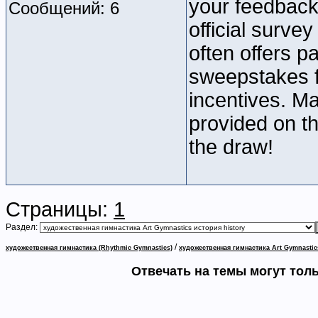
your feedback
Сообщений: 6
official surve
often offers p
sweepstakes fo
incentives. Ma
provided on th
the draw!
Страницы:
1
Раздел:
/
художественная гимнастика (Rhythmic Gymnastics)
художественная гимнастика Art Gymnastic
Отвечать на темы могут тол