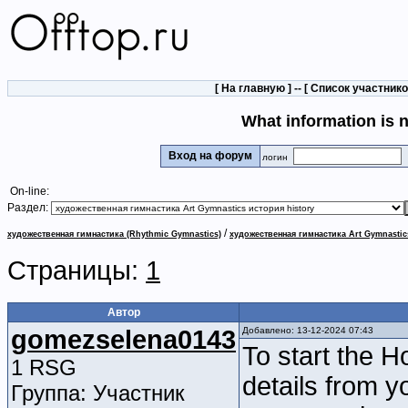
[
На главную
] -- [
Список участник
What information is
Вход на форум
логин
On-line:
Раздел:
/
художественная гимнастика (Rhythmic Gymnastics)
художественная гимнастика Art Gymnastic
Страницы:
1
Автор
gomezselena0143
Добавлено: 13-12-2024 07:43
To start the 
1 RSG
details from y
Группа: Участник