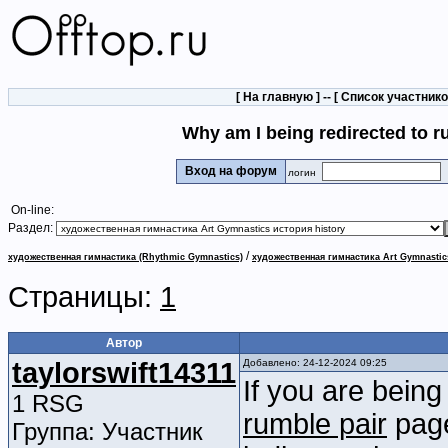
[
На главную
] -- [
Список участник
Why am I being redirected to
Вход на форум
логин
On-line:
Раздел:
/
художественная гимнастика (Rhythmic Gymnastics)
художественная гимнастика Art Gymnastic
Страницы:
1
Автор
taylorswift14311
Добавлено: 24-12-2024 09:25
If you are being
1 RSG
rumble pair
page
Группа: Участник