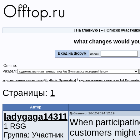
[
На главную
] -- [
Список участник
What changes would you
Вход на форум
логин
On-line:
Раздел:
/
художественная гимнастика (Rhythmic Gymnastics)
художественная гимнастика Art Gymnastic
Страницы:
1
Автор
ladygaga14311
Добавлено: 26-12-2024 12:19
When participati
1 RSG
customers might 
Группа: Участник