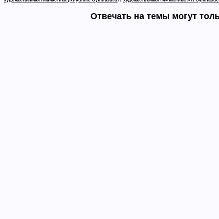
художественная гимнастика (Rhythmic Gymnastics)
художественная гимнастика Art Gymnastic
Отвечать на темы могут тол