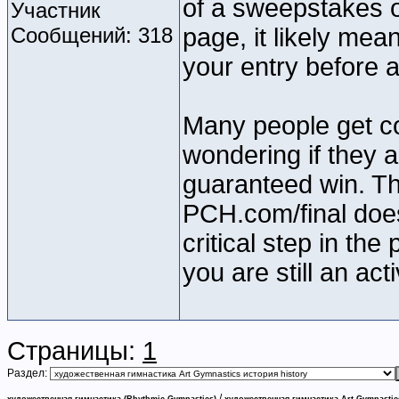
of a sweepstakes or
Участник
Сообщений: 318
page, it likely mea
your entry before a
Many people get co
wondering if they ar
guaranteed win. The
PCH.com/final does
critical step in the
you are still an act
Страницы:
1
Раздел:
/