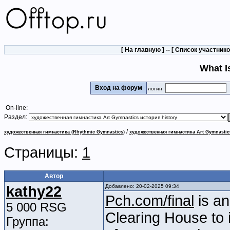
[
На главную
] -- [
Список участник
What I
Вход на форум
логин
On-line:
Раздел:
/
художественная гимнастика (Rhythmic Gymnastics)
художественная гимнастика Art Gymnastic
Страницы:
1
Автор
kathy22
Добавлено: 20-02-2025 09:34
Pch.com/final
is an
5 000 RSG
Clearing House to i
Группа: