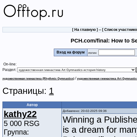
[
На главную
] -- [
Список участник
PCH.com/final: How to S
Вход на форум
логин
On-line:
Раздел:
/
художественная гимнастика (Rhythmic Gymnastics)
художественная гимнастика Art Gymnastic
Страницы:
1
Автор
kathy22
Добавлено: 20-02-2025 09:36
Winning a Publish
5 000 RSG
is a dream for many
Группа: