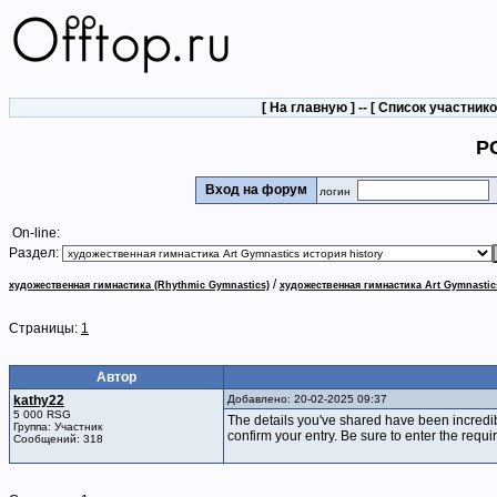
[
На главную
] -- [
Список участник
PC
Вход на форум
логин
On-line:
Раздел:
/
художественная гимнастика (Rhythmic Gymnastics)
художественная гимнастика Art Gymnastic
Страницы:
1
Автор
kathy22
Добавлено: 20-02-2025 09:37
5 000 RSG
The details you've shared have been incredi
Группа: Участник
confirm your entry. Be sure to enter the requi
Сообщений: 318