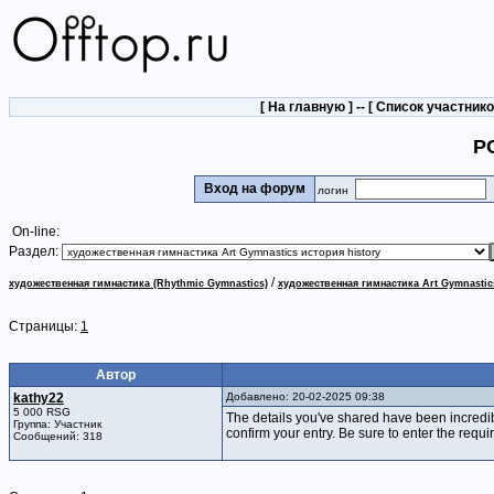
[
На главную
] -- [
Список участник
PC
Вход на форум
логин
On-line:
Раздел:
/
художественная гимнастика (Rhythmic Gymnastics)
художественная гимнастика Art Gymnastic
Страницы:
1
Автор
kathy22
Добавлено: 20-02-2025 09:38
5 000 RSG
The details you've shared have been incredi
Группа: Участник
confirm your entry. Be sure to enter the requi
Сообщений: 318