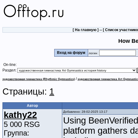
[
На главную
] -- [
Список участник
How Be
Вход на форум
логин
On-line:
Раздел:
/
художественная гимнастика (Rhythmic Gymnastics)
художественная гимнастика Art Gymnastic
Страницы:
1
Автор
kathy22
Добавлено: 28-02-2025 13:17
Using BeenVerified
5 000 RSG
platform gathers d
Группа: