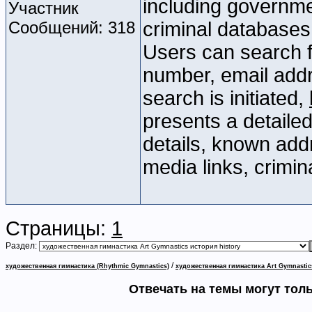
including governme
Участник
Сообщений: 318
criminal databases,
Users can search f
number, email add
search is initiated,
presents a detailed
details, known add
media links, crimin
Страницы:
1
Раздел:
/
художественная гимнастика (Rhythmic Gymnastics)
художественная гимнастика Art Gymnastic
Отвечать на темы могут тол