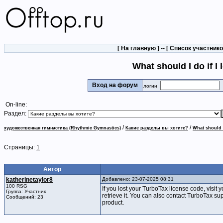
[
На главную
] -- [
Список участник
What should I do if I
Вход на форум
логин
On-line:
Раздел:
/
/
художественная гимнастика (Rhythmic Gymnastics)
Какие разделы вы хотите?
What should I
Страницы:
1
Автор
katherinetaylor8
Добавлено: 23-07-2025 08:31
100 RSG
If you lost your TurboTax license code, visit 
Группа: Участник
retrieve it. You can also contact TurboTax su
Сообщений: 23
product.