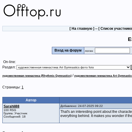
[
На главную
] -- [
Список участник
E
Вход на форум
логин
On-line:
Раздел:
/
художественная гимнастика (Rhythmic Gymnastics)
художественная гимнастика Art Gymnastic
Страницы:
1
Автор
Sarahli88
Добавлено: 24-07-2025 09:22
100 RSG
That's an interesting point about the characte
Группа: Участник
everything behind. It makes you wonder if they
Сообщений: 18