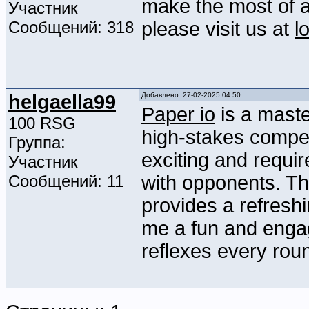
make the most of al
Участник
Сообщений: 318
please visit us at
l
helgaella99
Добавлено: 27-02-2025 04:50
Paper io
is a maste
100 RSG
high-stakes competi
Группа:
exciting and requir
Участник
Сообщений: 11
with opponents. Th
provides a refresh
me a fun and enga
reflexes every rou