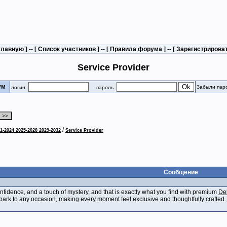
главную
] -- [
Список участников
] -- [
Правила форума
] -- [
Зарегистрирова
Service Provider
рум
Забыли пар
логин
пароль
/
1-2024 2025-2028 2029-2032
Service Provider
Сообщение
nfidence, and a touch of mystery, and that is exactly what you find with premium
Del
park to any occasion, making every moment feel exclusive and thoughtfully crafted.