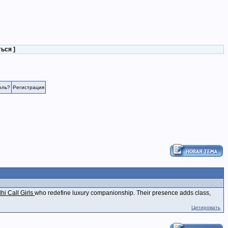
ться
]
оль?
Регистрация
hi Call Girls
who redefine luxury companionship. Their presence adds class,
Цитировать