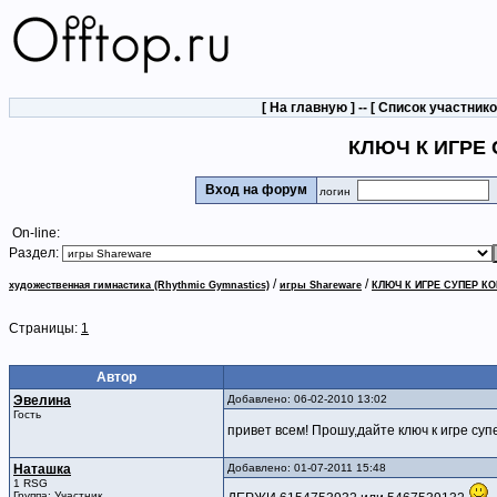
[
На главную
] -- [
Список участник
КЛЮЧ К ИГРЕ 
Вход на форум
логин
On-line:
Раздел:
/
/
художественная гимнастика (Rhythmic Gymnastics)
игры Shareware
КЛЮЧ К ИГРЕ СУПЕР КО
Страницы:
1
Автор
Эвелина
Добавлено: 06-02-2010 13:02
Гость
привет всем! Прошу,дайте ключ к игре суп
Наташка
Добавлено: 01-07-2011 15:48
1 RSG
Группа: Участник