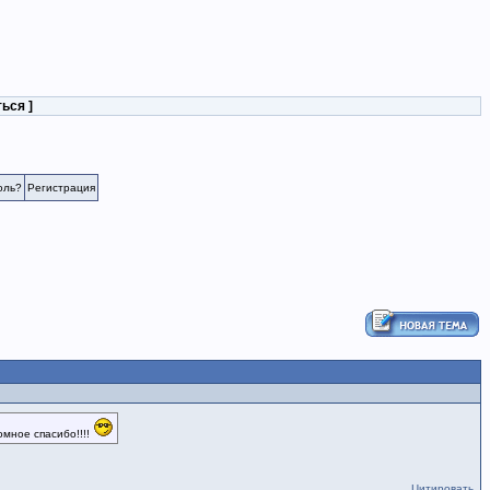
ться
]
оль?
Регистрация
мное спасибо!!!!
Цитировать