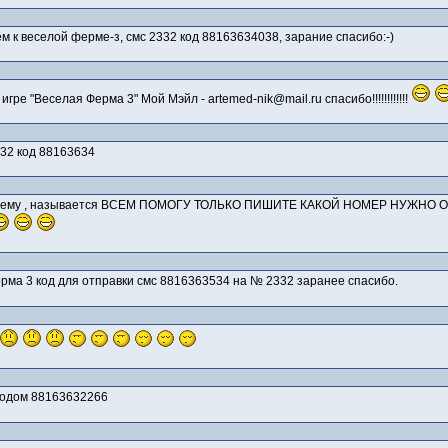
м к веселой ферме-з, смс 2332 код 88163634038, зарание спасибо:-)
ре "Веселая Ферма 3" Мой Мэйл - artemed-nik@mail.ru спасибо!!!!!!!!!!!!
332 код 88163634
ю теему , называется ВСЕМ ПОМОГУ ТОЛЬКО ПИШИТЕ КАКОЙ НОМЕР НУЖНО О
ерма 3 код для отправки смс 8816363534 на № 2332 заранее спасибо.
 кодом 88163632266