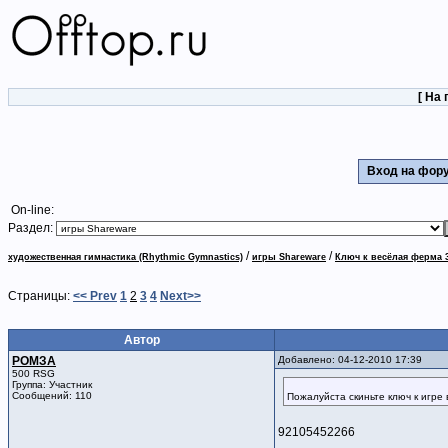
[
На 
Вход на фо
On-line:
Раздел:
/
/
художественная гимнастика (Rhythmic Gymnastics)
игры Shareware
Ключ к весёлая ферма 
Страницы:
<< Prev
1
2
3
4
Next>>
Автор
РОМЗА
Добавлено: 04-12-2010 17:39
500 RSG
Группа: Участник
Сообщений: 110
Пожалуйста скиньте ключ к игре
92105452266