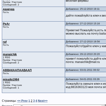
веселая ферма3
Группа: Участник
Сообщений: 2
данечка
Добавлено: 25-12-2010 19:11
Гость
дайте пожайлуйста ключ к ве
PeAr
Добавлено: 27-12-2010 15:16
Гость
Приветик! Пожалуйста,есть л
можно выслать на почту baila
raf
Добавлено: 27-12-2010 19:56
Гость
Пожалуйсто!!дайте ключ у ка
manaichik
Добавлено: 29-12-2010 20:20
1 RSG
привет! пожалуйста дайте кл
Группа: Участник
почта: manaichik@mail.ru
Сообщений: 2
АВВАКААПААВААП
Добавлено: 03-01-2011 06:02
Гость
mixailo1984
Добавлено: 04-01-2011 03:26
1 RSG
Пожалуйста скиньте ключ к и
Группа: Участник
код:8816363123 моя почта si
Сообщений: 1
Страницы:
<< Prev
1
2
3
4
Next>>