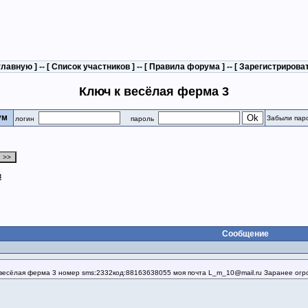
главную
] -- [
Список участников
] -- [
Правила форума
] -- [
Зарегистрирова
Ключ к весёлая ферма 3
рум
Забыли пар
логин
пароль
3
Сообщение
 весёлая ферма 3 номер sms:2332код:88163638055 моя почта L_m_10@mail.ru Заранее огро