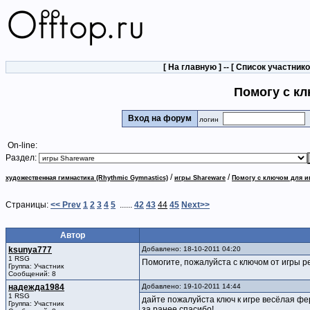
[
На главную
] -- [
Список участник
Помогу с кл
Вход на форум
логин
On-line:
Раздел:
/
/
художественная гимнастика (Rhythmic Gymnastics)
игры Shareware
Помогу с ключом для иг
Страницы:
<< Prev
1
2
3
4
5
......
42
43
44
45
Next>>
Автор
ksunya777
Добавлено: 18-10-2011 04:20
1 RSG
Помогите, пожалуйста с ключом от игры 
Группа: Участник
Сообщений: 8
надежда1984
Добавлено: 19-10-2011 14:44
1 RSG
дайте пожалуйста ключ к игре весёлая ф
Группа: Участник
за ранее спасибо!