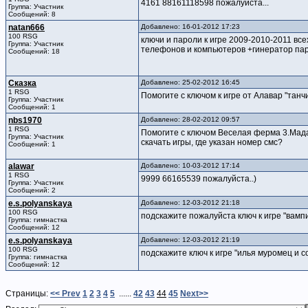
4161 88161118598 пожалуйста...
Группа: Участник
Сообщений: 8
natan666
Добавлено: 16-01-2012 17:23
100 RSG
ключи и пароли к игре 2009-2010-2011 вс
Группа: Участник
телефонов и компьютеров +гинератор паролей
Сообщений: 18
Сказка
Добавлено: 25-02-2012 16:45
1 RSG
Помогите с ключом к игре от Алавар "танч
Группа: Участник
Сообщений: 1
nbs1970
Добавлено: 28-02-2012 09:57
1 RSG
Помогите с ключом Веселая ферма 3.Мадаг
Группа: Участник
скачать игры, где указан номер смс?
Сообщений: 1
alawar
Добавлено: 10-03-2012 17:14
1 RSG
9999 66165539 пожалуйста..)
Группа: Участник
Сообщений: 2
e.s.polyanskaya
Добавлено: 12-03-2012 21:18
100 RSG
подскажите пожалуйста ключ к игре "вамп
Группа: гимнастка
Сообщений: 12
e.s.polyanskaya
Добавлено: 12-03-2012 21:19
100 RSG
подскажите ключ к игре "илья муромец и 
Группа: гимнастка
Сообщений: 12
Страницы:
<< Prev
1
2
3
4
5
......
42
43
44
45
Next>>