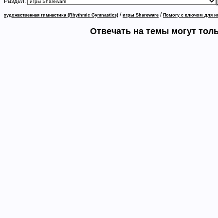
Раздел:
/
/
художественная гимнастика (Rhythmic Gymnastics)
игры Shareware
Помогу с ключом для иг
Отвечать на темы могут тол