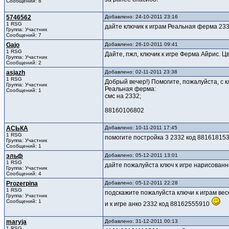
Сообщений: 8
5746562
Добавлено: 24-10-2011 23:16
1 RSG
дайте ключик к играм Реальная ферма 23
Группа: Участник
Сообщений: 7
Gajo
Добавлено: 26-10-2011 09:41
1 RSG
Дайте, пжл, ключик к игре Ферма Айрис. 
Группа: Участник
Сообщений: 2
asjazh
Добавлено: 02-11-2011 23:38
1 RSG
Добрый вечер!) Помогите, пожалуйста, с к
Группа: Участник
Реальная ферма:
Сообщений: 1
смс на 2332;
88160106802
АСЬКА
Добавлено: 10-11-2011 17:45
1 RSG
помогите постройка 3 2332 код 88161815
Группа: Участник
Сообщений: 1
эльф
Добавлено: 05-12-2011 13:01
1 RSG
дайте пожалуйста ключ к игре нарисован
Группа: Участник
Сообщений: 4
Prozerpina
Добавлено: 05-12-2011 22:28
1 RSG
подскажите пожалуйста ключи к играм ве
Группа: Участник
Сообщений: 1
и к игре анко 2332 код 88162555910
maryja
Добавлено: 31-12-2011 00:13
1 RSG