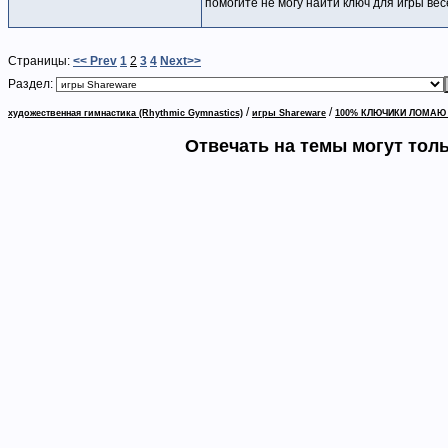
помогите не могу найти ключ для игры ве
Страницы:
<< Prev
1
2
3
4
Next>>
Раздел:
/
/
художественная гимнастика (Rhythmic Gymnastics)
игры Shareware
100% КЛЮЧИКИ ЛОМАЮ
Отвечать на темы могут тол