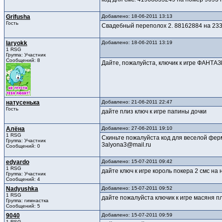
Grifusha
Добавлено: 18-06-2011 13:13
Гость
Свадебный переполох 2. 88162884 на 2
laryokk
Добавлено: 18-06-2011 13:19
1 RSG
Группа: Участник
Сообщений: 8
Дайте, пожалуйста, ключик к игре ФАНТ
натусенька
Добавлено: 21-06-2011 22:47
Гость
дайте плиз ключ к игре папины дочки
Алёна
Добавлено: 27-06-2011 19:10
1 RSG
Скиньте пожалуйста код для веселой фер
Группа: Участник
3alyona3@mail.ru
Сообщений: 0
edyardo
Добавлено: 15-07-2011 09:42
1 RSG
дайте ключ к игре король покера 2 смс на
Группа: Участник
Сообщений: 4
Nadyushka
Добавлено: 15-07-2011 09:52
1 RSG
дайте пожалуйста ключик к игре масяня 
Группа: гимнастка
Сообщений: 5
9040
Добавлено: 15-07-2011 09:59
1 RSG