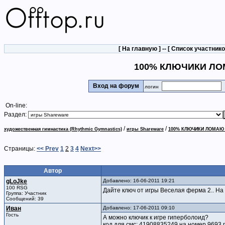
[
На главную
] -- [
Список участник
100% КЛЮЧИКИ ЛО
Вход на форум
логин
On-line:
Раздел:
/
/
художественная гимнастика (Rhythmic Gymnastics)
игры Shareware
100% КЛЮЧИКИ ЛОМАЮ
Страницы:
<< Prev
1
2
3
4
Next>>
Автор
gLoJke
Добавлено: 16-06-2011 19:21
100 RSG
Дайте ключ от игры Веселая ферма 2.. На
Группа: Участник
Сообщений: 39
Иван
Добавлено: 17-06-2011 09:10
Гость
А можно ключик к игре гиперболоид?
код для смс: 41908835249 на номер 9693 пл