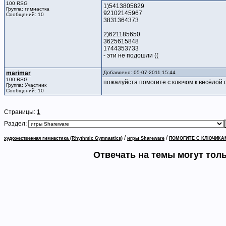
100 RSG
1)5413805829
Группа: гимнастка
92102145967
Сообщений: 10
3831364373
2)621185650
3625615848
1744353733
- эти не подошли ((
marimar
Добавлено: 05-07-2011 15:44
100 RSG
пожалуйста помогите с ключом к весёлой
Группа: Участник
Сообщений: 10
Страницы:
1
Раздел:
/
/
художественная гимнастика (Rhythmic Gymnastics)
игры Shareware
ПОМОГИТЕ С КЛЮЧИКАМ
Отвечать на темы могут тол