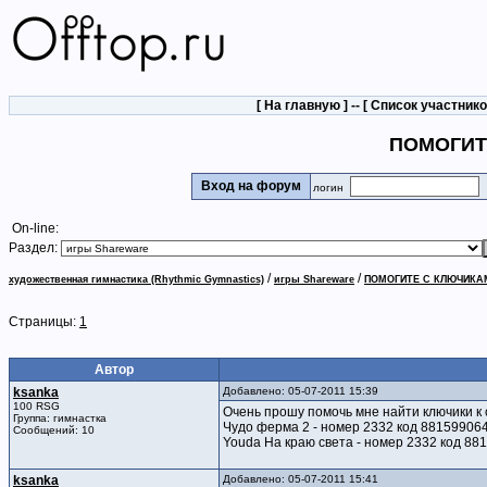
[
На главную
] -- [
Список участник
ПОМОГИТ
Вход на форум
логин
On-line:
Раздел:
/
/
художественная гимнастика (Rhythmic Gymnastics)
игры Shareware
ПОМОГИТЕ С КЛЮЧИКАМ
Страницы:
1
Автор
ksanka
Добавлено: 05-07-2011 15:39
100 RSG
Очень прошу помочь мне найти ключики к
Группа: гимнастка
Чудо ферма 2 - номер 2332 код 88159906
Сообщений: 10
Youda На краю света - номер 2332 код 88
ksanka
Добавлено: 05-07-2011 15:41