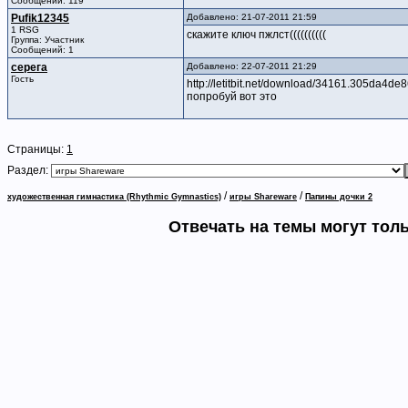
Сообщений: 119
Pufik12345
Добавлено: 21-07-2011 21:59
1 RSG
скажите ключ пжлст((((((((((
Группа: Участник
Сообщений: 1
серега
Добавлено: 22-07-2011 21:29
Гость
http://letitbit.net/download/34161.305da4
попробуй вот это
Страницы:
1
Раздел:
/
/
художественная гимнастика (Rhythmic Gymnastics)
игры Shareware
Папины дочки 2
Отвечать на темы могут тол