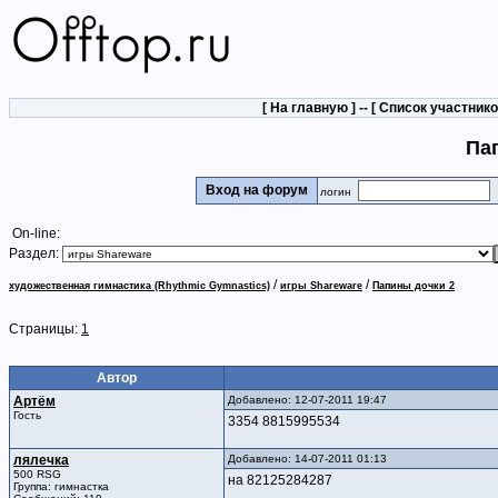
[
На главную
] -- [
Список участник
Па
Вход на форум
логин
On-line:
Раздел:
/
/
художественная гимнастика (Rhythmic Gymnastics)
игры Shareware
Папины дочки 2
Страницы:
1
Автор
Артём
Добавлено: 12-07-2011 19:47
Гость
3354 8815995534
лялечка
Добавлено: 14-07-2011 01:13
500 RSG
на 82125284287
Группа: гимнастка