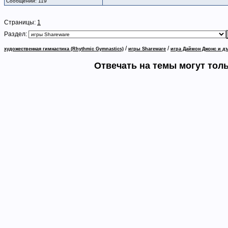
Сообщений: 119
Страницы:
1
Раздел:
/
/
художественная гимнастика (Rhythmic Gymnastics)
игры Shareware
игра Даймон Джонс и д
Отвечать на темы могут тол