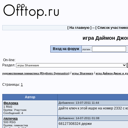
[
На главную
] -- [
Список участник
игра Даймон Джо
Вход на форум
логин
On-line:
Раздел:
/
/
художественная гимнастика (Rhythmic Gymnastics)
игры Shareware
игра Даймон Джонс и д
Страницы:
1
Автор
Федорка
Добавлено: 13-07-2011 11:44
1 RSG
дайте ключ к этой ишре на номер 2332 с 
Группа: Участник
Сообщений: 4
лялечка
Добавлено: 14-07-2011 01:08
500 RSG
68127308324 держи
Группа: гимнастка