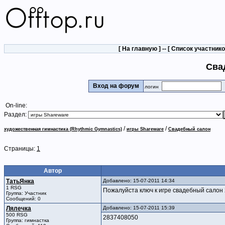
[
На главную
] -- [
Список участник
Сва
Вход на форум
логин
On-line:
Раздел:
/
/
художественная гимнастика (Rhythmic Gymnastics)
игры Shareware
Свадебный салон
Страницы:
1
Автор
ТатьЯнка
Добавлено: 15-07-2011 14:34
1 RSG
Пожалуйста ключ к игре свадебный салон 
Группа: Участник
Сообщений: 0
Лялечка
Добавлено: 15-07-2011 15:39
500 RSG
2837408050
Группа: гимнастка