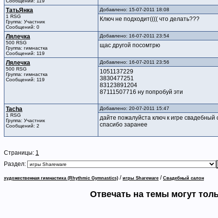
Сообщений: 119
ТатьЯнка
Добавлено: 15-07-2011 18:08
1 RSG
Ключ не подходит(((( что делать???
Группа: Участник
Сообщений: 0
Лялечка
Добавлено: 16-07-2011 23:54
500 RSG
щас другой посомтрю
Группа: гимнастка
Сообщений: 119
Лялечка
Добавлено: 16-07-2011 23:56
500 RSG
1051137229
Группа: гимнастка
3830477251
Сообщений: 119
83123891204
87111507716 ну попробуй эти
Tacha
Добавлено: 20-07-2011 15:47
1 RSG
дайте пожалуйста ключ к игре свадебный
Группа: Участник
спасибо заранее
Сообщений: 2
Страницы:
1
Раздел:
/
/
художественная гимнастика (Rhythmic Gymnastics)
игры Shareware
Свадебный салон
Отвечать на темы могут тол