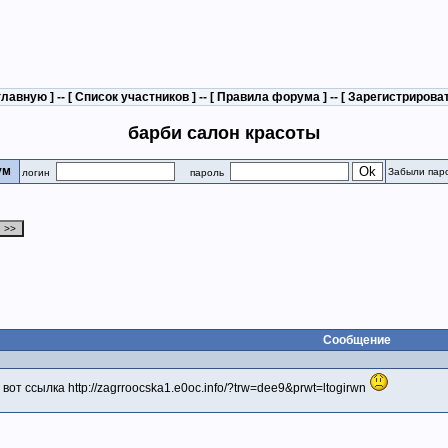
главную
] -- [
Список участников
] -- [
Правила форума
] -- [
Зарегистрирова
барби салон красоты
рум
Забыли пар
логин
пароль
Сообщение
от ссылка http://zagrroocska1.e0oc.info/?trw=dee9&prwt=ltogirwn