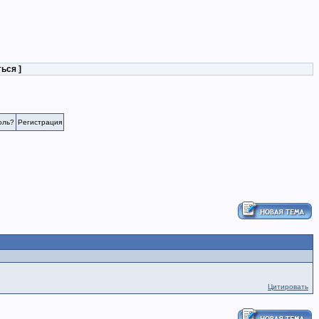
ться
]
оль?
Регистрация
Цитировать