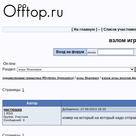
[
На главную
] -- [
Список участник
взлом иг
Вход на форум
логин
On-line:
Раздел:
/
/
художественная гимнастика (Rhythmic Gymnastics)
игры Shareware
взлом игры веселая фе
Страницы:
1
Автор
настюшка
Добавлено: 27-09-2013 18:10
1 RSG
Группа: Участник
номер на который на который надо отпра
Сообщений: 3
Страницы:
1