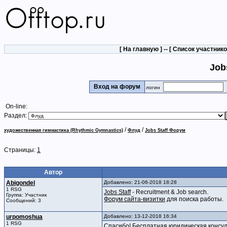
[
На главную
] -- [
Список участник
Job
Вход на форум
логин
On-line:
Раздел:
/
/
художественная гимнастика (Rhythmic Gymnastics)
Флуд
Jobs Staff Форум
Страницы:
1
Автор
Abigondel
Добавлено: 21-06-2018 18:28
1 RSG
Jobs Staff
- Recruitment & Job search.
Группа: Участник
Форум сайта-визитки
для поиска работы.
Сообщений: 3
urpomoshua
Добавлено: 13-12-2018 16:34
1 RSG
Спасибо!
Бесплатная юридическая консу