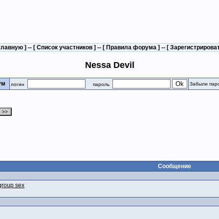
главную
] -- [
Список участников
] -- [
Правила форума
] -- [
Зарегистрирова
Nessa Devil
рум
Забыли пар
логин
пароль
Сообщение
 group sex