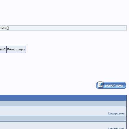
ться
]
оль?
Регистрация
Цитировать
Цитировать