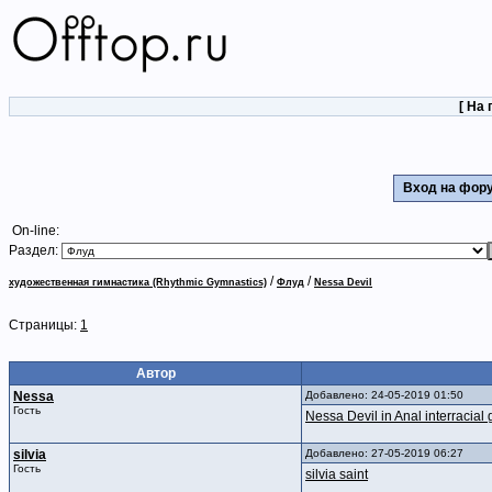
[
На 
Вход на фо
On-line:
Раздел:
/
/
художественная гимнастика (Rhythmic Gymnastics)
Флуд
Nessa Devil
Страницы:
1
Автор
Nessa
Добавлено: 24-05-2019 01:50
Гость
Nessa Devil in Anal interracial
silvia
Добавлено: 27-05-2019 06:27
Гость
silvia saint