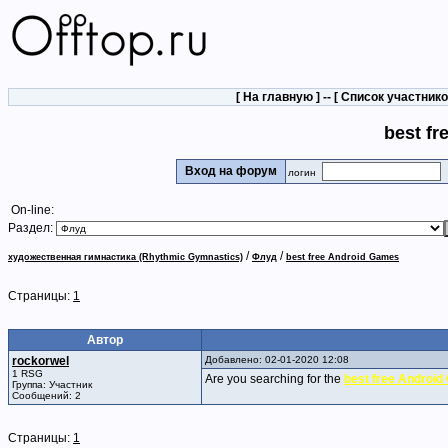
[
На главную
] -- [
Список участник
best f
Вход на форум
логин
On-line:
Раздел:
/
/
художественная гимнастика (Rhythmic Gymnastics)
Флуд
best free Android Games
Страницы:
1
Автор
rockorwel
Добавлено: 02-01-2020 12:08
1 RSG
Are you searching for the
best free Androi
Группа: Участник
Сообщений: 2
Страницы:
1