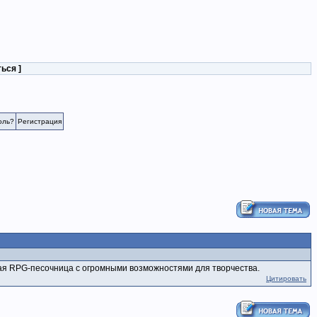
ться
]
оль?
Регистрация
ая RPG-песочница с огромными возможностями для творчества.
Цитировать