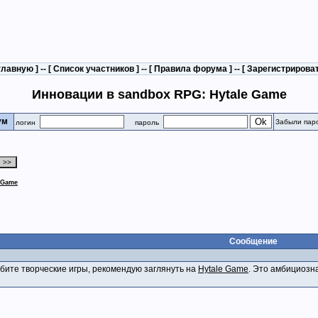
главную
] -- [
Список участников
] -- [
Правила форума
] -- [
Зарегистрирова
Инновации в sandbox RPG: Hytale Game
рум
Забыли пар
логин
пароль
 Game
Сообщение
бите творческие игры, рекомендую заглянуть на
Hytale Game
. Это амбициозн