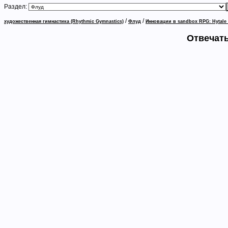
Раздел:
/
/
художественная гимнастика (Rhythmic Gymnastics)
Флуд
Инновации в sandbox RPG: Hytale
Отвечать