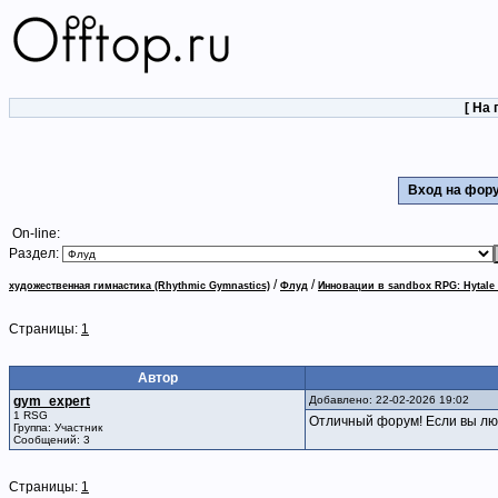
[
На 
Вход на фо
On-line:
Раздел:
/
/
художественная гимнастика (Rhythmic Gymnastics)
Флуд
Инновации в sandbox RPG: Hytale
Страницы:
1
Автор
gym_expert
Добавлено: 22-02-2026 19:02
1 RSG
Отличный форум! Если вы лю
Группа: Участник
Сообщений: 3
Страницы:
1