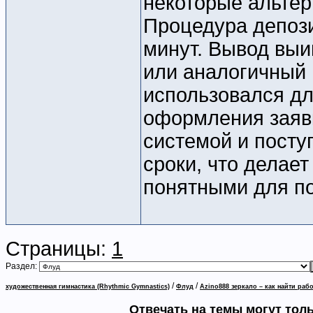
некоторые альте
Процедура депози
минут. Вывод выи
или аналогичный 
использовался дл
оформления заявк
системой и посту
сроки, что делае
понятными для по
Страницы:
1
Раздел:
/
/
художественная гимнастика (Rhythmic Gymnastics)
Флуд
Azino888 зеркало – как найти рабо
Отвечать на темы могут тол