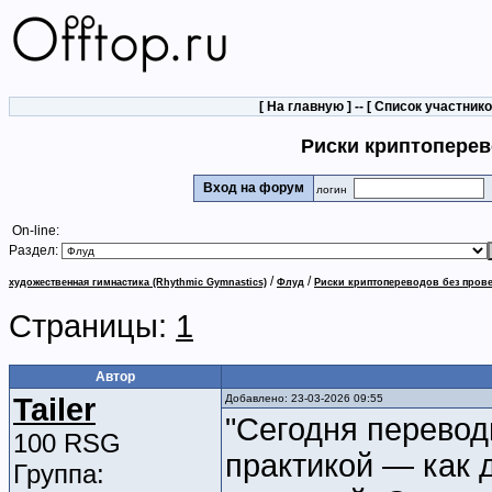
[
На главную
] -- [
Список участник
Риски криптоперев
Вход на форум
логин
On-line:
Раздел:
/
/
художественная гимнастика (Rhythmic Gymnastics)
Флуд
Риски криптопереводов без пров
Страницы:
1
Автор
Tailer
Добавлено: 23-03-2026 09:55
"Сегодня перевод
100 RSG
практикой — как 
Группа: