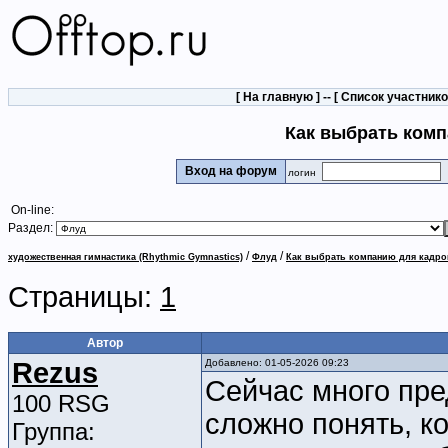
[
На главную
] -- [
Список участник
Как выбрать комп
Вход на форум
логин
On-line:
Раздел:
/
/
художественная гимнастика (Rhythmic Gymnastics)
Флуд
Как выбрать компанию для кадро
Страницы:
1
Автор
Rezus
Добавлено: 01-05-2026 09:23
Сейчас много пре
100 RSG
сложно понять, к
Группа: