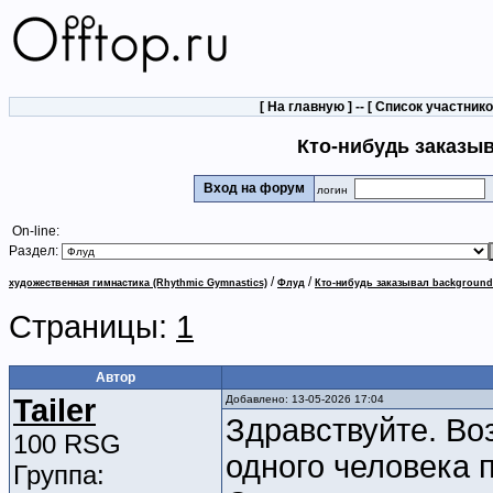
[
На главную
] -- [
Список участник
Кто-нибудь заказы
Вход на форум
логин
On-line:
Раздел:
/
/
художественная гимнастика (Rhythmic Gymnastics)
Флуд
Кто-нибудь заказывал backgroun
Страницы:
1
Автор
Tailer
Добавлено: 13-05-2026 17:04
Здравствуйте. Во
100 RSG
одного человека 
Группа: