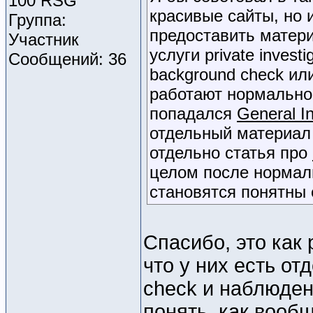
100 RSG
красивые сайты, но 
Группа:
предоставить матери
Участник
услуги private inves
Сообщений: 36
background check ил
работают нормально
попадался
General In
отдельный материал
отдельно статья про
целом после нормал
становятся понятны 
Спасибо, это как 
что у них есть о
check и наблюден
понять, как вооб