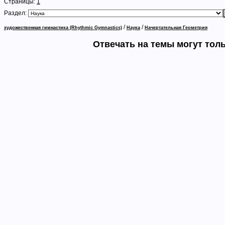
Страницы:
1
Раздел:
/
/
художественная гимнастика (Rhythmic Gymnastics)
Наука
Начертательная Геометрия
Отвечать на темы могут тол