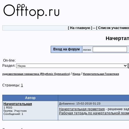
[
На главную
] -- [
Список участник
Начерта
Вход на форум
логин
On-line:
Раздел:
/
/
художественная гимнастика (Rhythmic Gymnastics)
Наука
Начертательная Геометрия
Страницы:
1
Автор
Начертательная
Добавлено: 15-02-2018 01:23
1 RSG
Начертательная геометрия
- решение за
Группа: Участник
Рабочая тетрадь по начертательной гео
Сообщений: 1