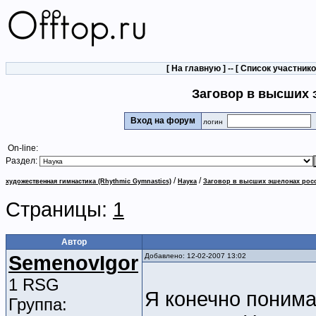
[
На главную
] -- [
Список участник
Заговор в высших 
Вход на форум
логин
On-line:
Раздел:
/
/
художественная гимнастика (Rhythmic Gymnastics)
Наука
Заговор в высших эшелонах рос
Страницы:
1
Автор
SemenovIgor
Добавлено: 12-02-2007 13:02
1 RSG
Я конечно понима
Группа: