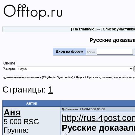
[
На главную
] -- [
Список участник
Русские доказал
Вход на форум
логин
On-line:
Раздел:
/
/
художественная гимнастика (Rhythmic Gymnastics)
Наука
Русские доказали, что пошли от 
Страницы:
1
Автор
Аня
Добавлено: 21-08-2008 05:08
http://rus.4post.c
5 000 RSG
Русские доказали
Группа: