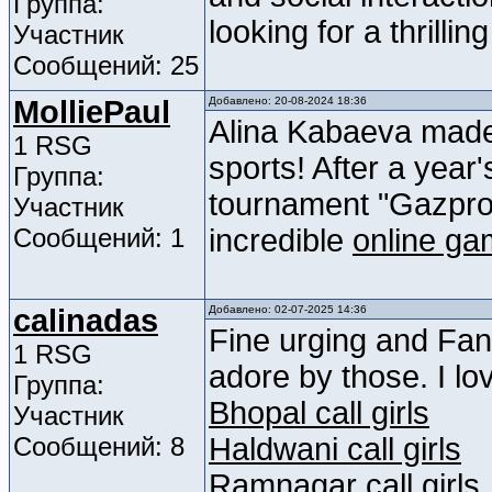
Группа:
looking for a thrill
Участник
Сообщений: 25
MolliePaul
Добавлено: 20-08-2024 18:36
Alina Kabaeva made a
1 RSG
sports! After a year'
Группа:
tournament "Gazpr
Участник
Сообщений: 1
incredible
online g
calinadas
Добавлено: 02-07-2025 14:36
Fine urging and Fanta
1 RSG
adore by those. I lo
Группа:
Bhopal call girls
Участник
Сообщений: 8
Haldwani call girls
Ramnagar call girls