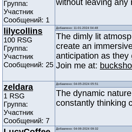
without leaving any 
Группа:
Участник
Сообщений: 1
lilycollins
Добавлено: 11-01-2024 04:48
The dimly lit atmos
100 RSG
create an immersive
Группа:
anticipation as they
Участник
Сообщений: 25
Join me at:
buckshot
zeldara
Добавлено: 04-05-2024 05:51
The dynamic nature
1 RSG
constantly thinking c
Группа:
Участник
Сообщений: 7
LucyCoffee
Добавлено: 04-06-2024 09:32