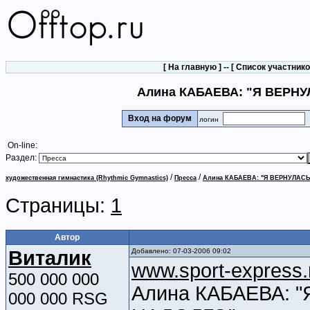
[
На главную
] -- [
Список участник
Алина КАБАЕВА: "Я ВЕРН
Вход на форум
логин
On-line:
Раздел:
/
/
художественная гимнастика (Rhythmic Gymnastics)
Пресса
Алина КАБАЕВА: "Я ВЕРНУЛАС
Страницы:
1
Автор
Виталик
Добавлено: 07-03-2006 09:02
www.sport-express.
500 000 000
Алина КАБАЕВА: 
000 000 RSG