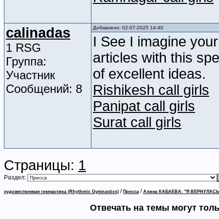
calinadas
Добавлено: 02-07-2025 14:40
I See I imagine your
1 RSG
articles with this spe
Группа:
of excellent ideas.
Участник
Сообщений: 8
Rishikesh call girls
Panipat call girls
Surat call girls
Страницы:
1
Раздел:
/
/
художественная гимнастика (Rhythmic Gymnastics)
Пресса
Алина КАБАЕВА: "Я ВЕРНУЛАС
Отвечать на темы могут тол