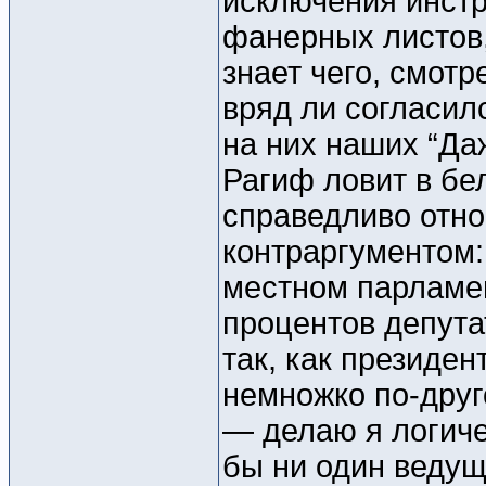
исключения инстр
фанерных листов,
знает чего, смот
вряд ли согласил
на них наших “Даж
Рагиф ловит в бе
справедливо относ
контраргументом:
местном парламен
процентов депута
так, как президен
немножко по-друго
— делаю я логиче
бы ни один ведущ