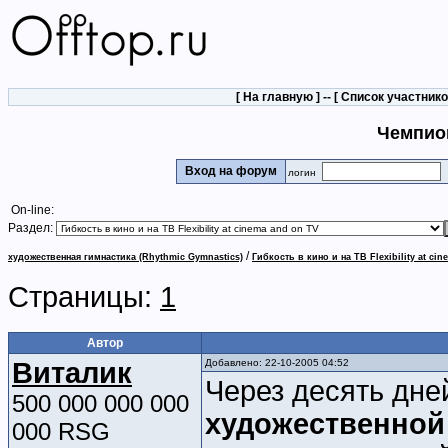
[
На главную
] -- [
Список участник
Чемпио
Вход на форум
логин
On-line:
Раздел:
/
художественная гимнастика (Rhythmic Gymnastics)
Гибкость в кино и на ТВ Flexibility at ci
Страницы:
1
Автор
Виталик
Добавлено: 22-10-2005 04:52
Через десять дне
500 000 000 000
художественной
000 RSG