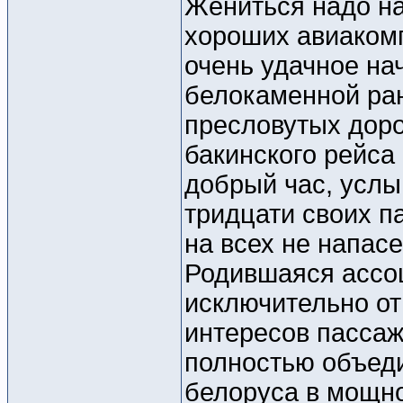
Жениться надо на
хороших авиакомп
очень удачное на
белокаменной ран
пресловутых доро
бакинского рейса
добрый час, услыш
тридцати своих па
на всех не напасе
Родившаяся ассо
исключительно от
интересов пассаж
полностью объеди
белоруса в мощн