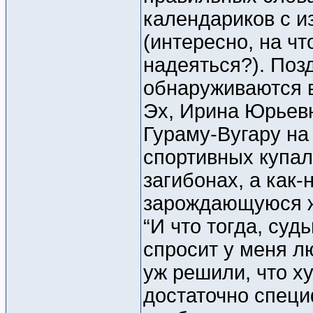
календариков с 
(интересно, на ч
надеяться?). Поз
обнаруживаются в
Эх, Ирина Юрьевн
Гураму-Вугару на 
спортивных купа
загибонах, а как-
зарождающуюся же
“И что тогда, суд
спросит у меня лю
уж решили, что х
достаточно специ