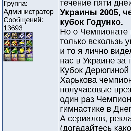
течение пяти дн
Группа:
Администратор
Украины 2005, ч
Сообщений:
кубок Годунко.
13693
Но о Чемпионате 
только вскользь 
и то я лично виде
нас в Украине за 
Кубок Дерюгиной с
Харькова чемпион
получасовые врез
один раз Чемпион
гимнастике в Дне
А сериалов, рекл
(догадайтесь како