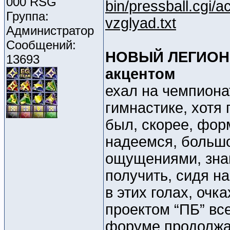
000 RSG
bin/pressball.cgi/
Группа:
vzglyad.txt
Администратор
Сообщений:
НОВЫЙ ЛЕГИОН. 
13693
акцентом
ехал на чемпиона
гимнастике, хотя 
был, скорее, форм
надеемся, большо
ощущениями, знан
получить, сидя н
в этих голах, очк
проектом “ПБ” вс
форуме продолжаю