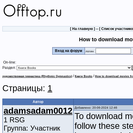
[
На главную
] -- [
Список участник
How to download mo
Вход на форум
логин
On-line:
Раздел:
/
/
художественная гимнастика (Rhythmic Gymnastics)
Книги Books
How to download movies f
Страницы:
1
Автор
adamsadam0012
Добавлено: 20-06-2024 12:46
To download m
1 RSG
follow these st
Группа: Участник