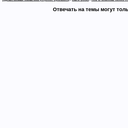
художественная гимнастика (Rhythmic Gymnastics)
Книги Books
How to download movies f
Отвечать на темы могут тол