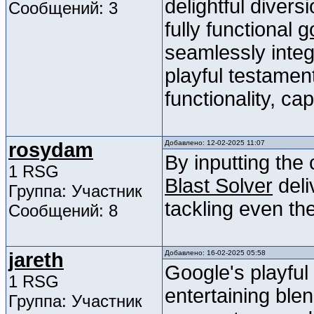
delightful diver
Сообщений: 3
fully functional
g
seamlessly integr
playful testamen
functionality, ca
rosydam
Добавлено: 12-02-2025 11:07
By inputting the 
1 RSG
Blast Solver
deli
Группа: Участник
tackling even th
Сообщений: 8
jareth
Добавлено: 16-02-2025 05:58
Google's playfu
1 RSG
entertaining blen
Группа: Участник