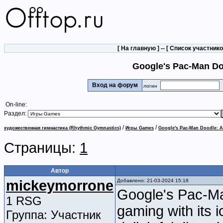
[
На главную
] -- [
Список участник
Google's Pac-Man Doo
Вход на форум
логин
On-line:
Раздел:
/
/
художественная гимнастика (Rhythmic Gymnastics)
Игры Games
Google's Pac-Man Doodle: A 
Страницы:
1
Автор
mickeymorrone
Добавлено: 21-03-2024 15:18
Google's Pac-Ma
1 RSG
gaming with its i
Группа: Участник