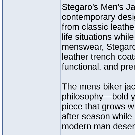
Stegaro’s Men’s Jac
contemporary desig
from classic leathe
life situations whi
menswear, Stegaro
leather trench coat
functional, and pr
The mens biker jac
philosophy—bold yet
piece that grows w
after season while
modern man deser