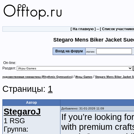
[
На главную
] -- [
Список участник
Stegaro Mens Biker Jacket Sue
Вход на форум
логин
On-line:
Раздел:
/
/
художественная гимнастика (Rhythmic Gymnastics)
Игры Games
Stegaro Mens Biker Jacket S
Страницы:
1
Автор
StegaroJ
Добавлено: 31-01-2026 11:09
If you’re looking f
1 RSG
with premium craft
Группа: