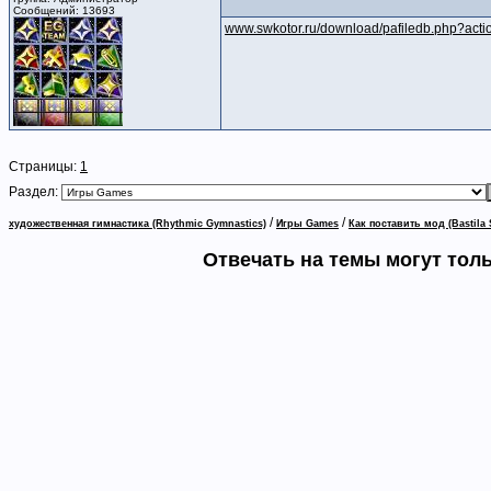
Сообщений: 13693
www.swkotor.ru/download/pafiledb.php?act
Страницы:
1
Раздел:
/
/
художественная гимнастика (Rhythmic Gymnastics)
Игры Games
Как поставить мод (Bastil
Отвечать на темы могут тол