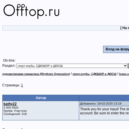
[
На 
Вход на фо
On-line:
Раздел:
/
/
художественная гимнастика (Rhythmic Gymnastics)
спорт-клубы, СДЮШОР и ДЮСШ
lowes.
Страницы:
1
Автор
kathy22
Добавлено: 18-02-2025 13:19
5 000 RSG
Thank you for your input! The 
Группа: Участник
account. Be sure to enter the re
Сообщений: 318