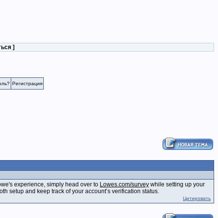
ться
]
оль?
Регистрация
Lowe's experience, simply head over to
Lowes.com/survey
while setting up your
th setup and keep track of your account’s verification status.
Цитировать