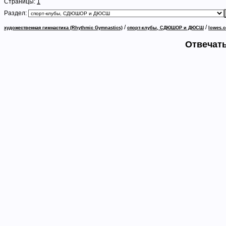
Страницы:
1
Раздел:
/
/
художественная гимнастика (Rhythmic Gymnastics)
спорт-клубы, СДЮШОР и ДЮСШ
lowes.
Отвечать