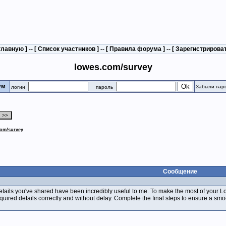
главную
] -- [
Список участников
] -- [
Правила форума
] -- [
Зарегистрирова
lowes.com/survey
рум
Забыли пар
логин
пароль
com/survey
Сообщение
details you've shared have been incredibly useful to me. To make the most of your 
quired details correctly and without delay. Complete the final steps to ensure a smoo