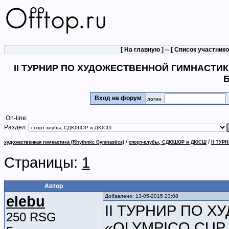
[
На главную
] -- [
Список участник
II ТУРНИР ПО ХУДОЖЕСТВЕННОЙ ГИМНАСТИКЕ
Б
Вход на форум
логин
On-line:
Раздел:
/
/
художественная гимнастика (Rhythmic Gymnastics)
спорт-клубы, СДЮШОР и ДЮСШ
II ТУР
Страницы:
1
Автор
elebu
Добавлено: 13-05-2015 23:08
II ТУРНИР ПО 
250 RSG
«OLYMPICO CUP 2