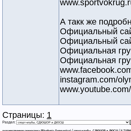
www.sportvokrug.r
А такк же подроб
Официальный сайт
Официальный сайт
Официальная груп
Официальная гру
www.facebook.com
instagram.com/oly
www.youtube.com/
Страницы:
1
Раздел:
/
/
художественная гимнастика (Rhythmic Gymnastics)
спорт-клубы, СДЮШОР и ДЮСШ
II ТУР