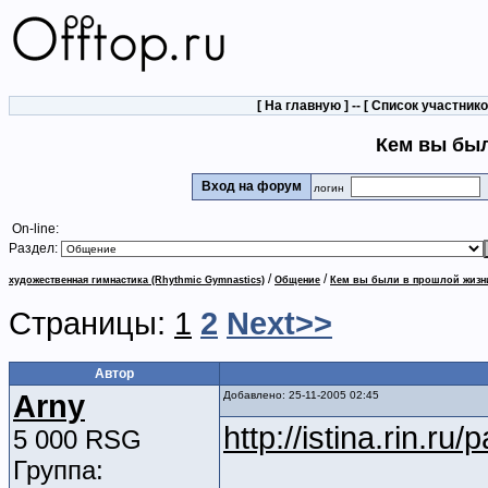
[
На главную
] -- [
Список участник
Кем вы бы
Вход на форум
логин
On-line:
Раздел:
/
/
художественная гимнастика (Rhythmic Gymnastics)
Общение
Кем вы были в прошлой жизн
Страницы:
1
2
Next>>
Автор
Arny
Добавлено: 25-11-2005 02:45
http://istina.rin.ru/p
5 000 RSG
Группа: