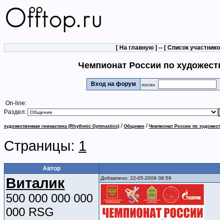
[
На главную
] -- [
Список участник
Чемпионат России по художеств
Вход на форум
логин
On-line:
Раздел:
/
/
художественная гимнастика (Rhythmic Gymnastics)
Общение
Чемпионат России по художеств
Страницы:
1
Автор
Виталик
Добавлено: 22-05-2009 08:59
500 000 000 000
000 RSG