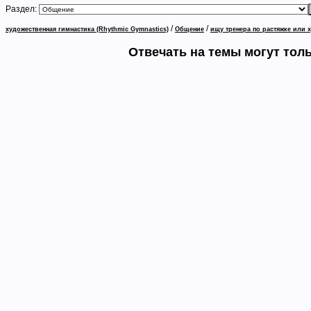
Раздел:
/
/
художественная гимнастика (Rhythmic Gymnastics)
Общение
ищу тренера по растяжке или х
Отвечать на темы могут тол