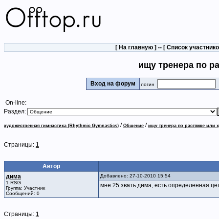
[
На главную
] -- [
Список участник
ищу тренера по ра
Вход на форум
логин
On-line:
Раздел:
/
/
художественная гимнастика (Rhythmic Gymnastics)
Общение
ищу тренера по растяжке или х
Страницы:
1
Автор
дима
Добавлено: 27-10-2010 15:54
1 RSG
мне 25 звать дима, есть определенная це
Группа: Участник
Сообщений: 0
Страницы:
1