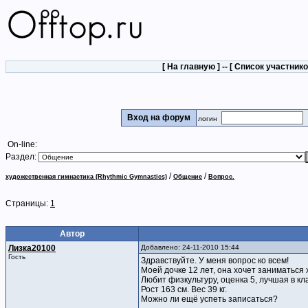
[
На главную
] -- [
Список участник
Вход на форум
логин
On-line:
Раздел:
/
/
художественная гимнастика (Rhythmic Gymnastics)
Общение
Вопрос.
Страницы:
1
Автор
Лизка20100
Добавлено: 24-11-2010 15:44
Гость
Здравствуйте. У меня вопрос ко всем!
Моей дочке 12 лет, она хочет заниматься
Любит физкультуру, оценка 5, лучшая в кл
Рост 163 cм. Вес 39 кг.
Можно ли ещё успеть записаться?