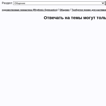
Раздел:
/
/
художественная гимнастика (Rhythmic Gymnastics)
Общение
Требуется тренер для растяжк
Отвечать на темы могут тол