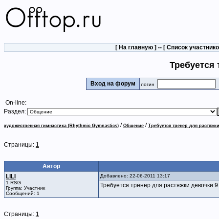
[
На главную
] -- [
Список участник
Требуется 
Вход на форум
логин
On-line:
Раздел:
/
/
художественная гимнастика (Rhythmic Gymnastics)
Общение
Требуется тренер для растяжк
Страницы:
1
Автор
LILI
Добавлено: 22-06-2011 13:17
1 RSG
Требуется тренер для растяжки девочки 9 
Группа: Участник
Сообщений: 1
Страницы:
1