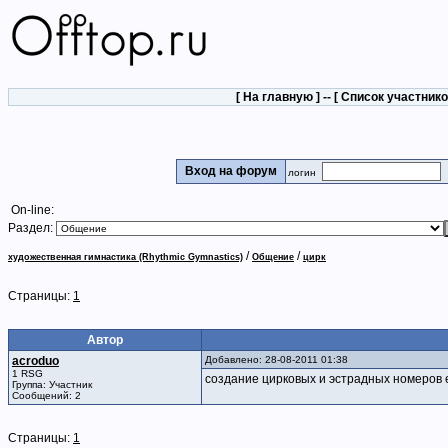
[
На главную
] -- [
Список участник
Вход на форум
логин
On-line:
Раздел:
/
/
художественная гимнастика (Rhythmic Gymnastics)
Общение
цирк
Страницы:
1
Автор
acroduo
Добавлено: 28-08-2011 01:38
1 RSG
создание цирковых и эстрадных номеров 
Группа: Участник
Сообщений: 2
Страницы:
1