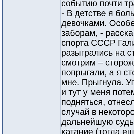
событию почти тр
- В детстве я бо
девочками. Особе
заборам, - расск
спорта СССР Гал
разыгрались на с
смотрим – сторож
попрыгали, а я ст
мне. Прыгнула. Уг
и тут у меня пот
подняться, отнес
случай в некотор
дальнейшую судьб
катание (тогда ещ