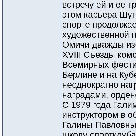
встречу ей и ее т
этом карьера Шуг
спорте продолжае
художественной г
Омичи дважды изб
XVIII Съезды ком
Всемирных фести
Берлине и на Куб
неоднократно на
наградами, орден
С 1979 года Гали
инструктором в о
Галины Павловны 
школу спортклуба 