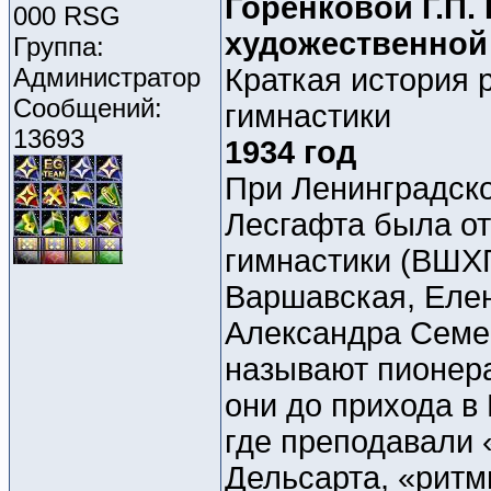
Горенковой Г.П.
000 RSG
художественной
Группа:
Администратор
Краткая история 
Сообщений:
гимнастики
13693
1934 год
При Ленинградско
Лесгафта была о
гимнастики (ВШХГ
Варшавская, Елен
Александра Семе
называют пионера
они до прихода в
где преподавали 
Дельсарта, «рит