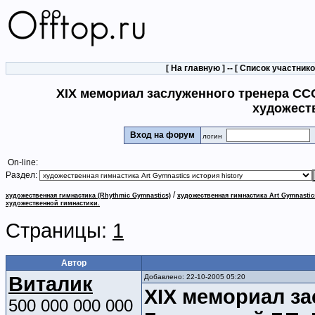
[
На главную
] -- [
Список участник
XIХ мемориал заслуженного тренера ССС
художест
Вход на форум
логин
On-line:
Раздел:
/
художественная гимнастика (Rhythmic Gymnastics)
художественная гимнастика Art Gymnastic
художественной гимнастики.
Страницы:
1
Автор
Виталик
Добавлено: 22-10-2005 05:20
XIХ мемориал з
500 000 000 000