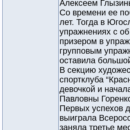
Алексеем Глызины
Со времени ее п
лет. Тогда в Юго
упражнениях с об
призером в упраж
групповым упраж
оставила большой
В секцию художе
спортклуба “Крас
девочкой и начал
Павловны Горенк
Первых успехов д
выиграла Всерос
заняла третье ме