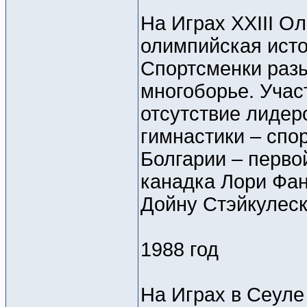
На Играх XXIII О
олимпийская исто
Спортсменки разы
многоборье. Участ
отсутствие лидер
гимнастики – спо
Болгарии – перво
канадка Лори Фан
Дойну Стэйкулеск
1988 год
На Играх в Сеул