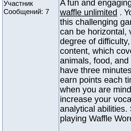
A fun and engaging
Участник
Сообщений: 7
waffle unlimited
. Y
this challenging g
can be horizontal, 
degree of difficult
content, which cov
animals, food, and
have three minutes
earn points each t
when you are mindf
increase your voc
analytical abiliti
playing Waffle Wor